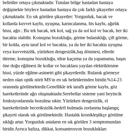
belirtiler ortaya çıkmaktadır. Tutulan bölge hastadan hastaya
değişmekte böylece hastadan hastaya da çok farklı şikayetler ortaya
çıkmaktadır. En sık görülen şikayetler:
Yorgunluk, bacak ve
kollarda
kuvvet kaybı, uyuşma, karıncalanma, his kaybı, ağırlık
hissi, ağrı ; Bu tek bacak, tek kol, sağ ya da sol kol ve bacak, her iki
bacakta olabilir. Konuşma bozukluğu, görme bulanıklığı, çift görme,
bir kolda, aynı taraf kol ve bacakta, ya da her iki bacakta uyuşma
veya kuvvetsizlik, yürürken dengesizlik,baş dönmesi, ellerde
titreme, konuşma bozukluğu, idrar kaçırma ya da yapamama, başın
öne doğu eğilmesi ile kollar ve bacaklara yayılan elektriklenme
hissi, yüzde eğilme-asimetri gibi şikayetlerdir.
Bulanık görmeye
neden olan optik nörit MS'ın en sık belirtilerinden biridir.%14-23
oranında görülmektedir.Genellikle tek taraflı görme kaybı, göz
hareketlerinde ağrı oluşmaktadır.Serebellar sisteme yani beyincik
fonksiyonlarında bozulma sıktır. Yürürken dengesizlik, el
hareketlerinde beceriksizlik-hedefi bulmada zorlanma başlangıç
şikayeti olarak sık görülmektedir. Hastalık kronikleştikçe görülme
sıklığı artar. Yorgunluk astaların en sık görülen 3 semptomundan
biridir.Ayrıca hafıza, dikkat, konsantrosyon
bozuklukları