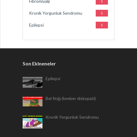
Fibromiyalji
1
Kronik Yorgunluk Sendromu
1
Epilepsi
1
Son Eklneneler
Epilepsi
Bel fıtığı (lomber diskopati)
Kronik Yorgunluk Sendromu