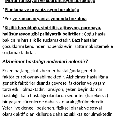
*
Motor fonksiyon ve koordinasyon bozukluğu
*
Planlama ve organizasyon bozukluğu
*Yer
ve zaman oryantasyonunda bozulma
*
Kişilik bozukluğu, sinirlilik, ajitasyon, paronaya,
halüsünasyon gibi psikiyatrik belirtiler
: Çoğu hasta
bakıcısını hırsızlık ile suçlamaktadır. Bazı hastalar
çocuklarını kendinden habersiz evini sattırmak istemekle
suçlamaktadırlar.
Alzheimer hastalığı nedenleri nelerdir?
Erken başlangıçlı Alzheimer hastalığında genetik
faktörler rol oynayabilmektedir. Alzheimer hastalığına
genetik faktörler dışında çevresel faktörler ve yaşam
tarzı etkili olmaktadır. Tansiyon, şeker, beyin damar
hastalığı, kalp hastalığı olanlarda sedanter (hareketsiz)
bir yaşam sürenlerde daha sık olarak görülmektedir.
Yeterli ve dengeli beslenen, fiziksel olarak ve sosyal
olarak aktif olan kişilerde daha az sıklıkta görülmektedir.