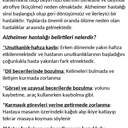
etkilemekte olup beyin hücrelerinin ölmesine ve beyinde
atrofiye (küçülme) neden olmaktadır. Alzheimer hastalığı
sinsi başlangıçlı olup geri dönüşümsüz ve ilerleyici bir
hastalıktır. Yaşlılarda önemli oranda ölüme neden olan
hastalıklar arasında gelmektedir.
Alzheimer hastalığı belirtileri nelerdir?
*
Unutkanlık-hafıza kaybı
:
Erken dönemde yakın hafıza
etkilenmektedir ve hastanın unutkanlıklarının başladığını
çoğunlukla hasta yakınları fark etmektedir.
*
Dil becerilerinde bozulma
:
Kelimeleri bulmada ve
iletişim kurmada zorlanma
*
Görsel ve uzaysal becerilerde bozulma
; yolunu
kaybetme, araç kullanırken kaybolma gibi.
*
Karmaşık görevleri yerine getirmede zorlanma
:
Hastaya masanın üzerindeki kağıdı alıp ikiye katlayıp
tekrar masaya koyması söylenir