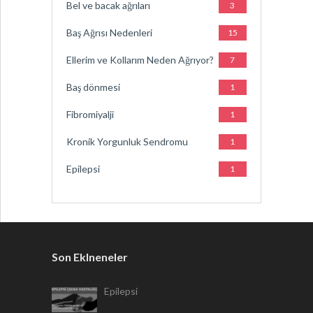
Bel ve bacak ağrıları
3
Baş Ağrısı Nedenleri
15
Ellerim ve Kollarım Neden Ağrıyor?
7
Baş dönmesi
1
Fibromiyalji
1
Kronik Yorgunluk Sendromu
1
Epilepsi
1
Son Eklneneler
Epilepsi