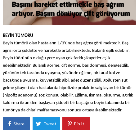
BEYİN TÜMÖRÜ
Beyin tümörü olan hastaların 1/3'ünde baş ağrısı görülmektedir. Baş
ağrısı orta şiddette ve hareketle artabilmektedir. Bulantı eşilk edebilir.
Beyin tüörünün olduğu yere uyan çok farklı şikayetler eşilk
edebilmektedir. Bulanık görme, çift görme, baş dönmesi, dengesizlik,
yüzünün tek tarafında uyuşma, yüzünde eğilme, bir taraf kol ve
bacağında uyuşma, kuvvetsizlik gibi. adet düzensizliği, göğüsten süt
gelme şikayeti olan hastalarda hipofizde prolaktin salgılayan bir tümör
(hipofiz adenomu) söz konusu olabilir. Eğilme, ıkınma, öksürme, ağırlık
kaldırma ile aniden başlayan şiddetli bir baş ağrısı beyin tabanında bir
tümör ya da chiari malfarmasyonu sonucu ortaya ıkabilmektedir.
Share
Tweet
Pin It